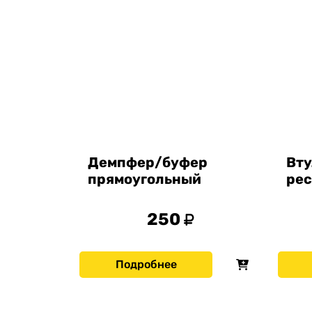
Демпфер/буфер
Вту
прямоугольный
рес
250
Подробнее