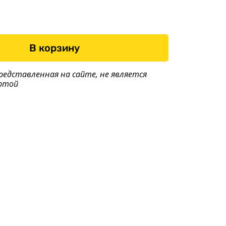
Сопряжение с
автомобилем
Оптика, электрика
Тенты
В корзину
Другое
редставленная на сайте, не является
ртой
Хоз. товары
Дилеры
О заводе
Контакты
Тюнинг прицепов
Получить прицеп
Статьи
Оплата
Доставка