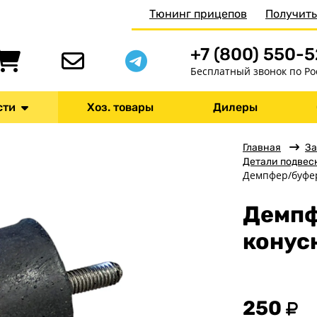
Тюнинг прицепов
Получить
+7 (800) 550-
Бесплатный звонок по Ро
сти
Хоз. товары
Дилеры
Главная
За
Детали подвес
Демпфер/буфе
Демпф
конус
250