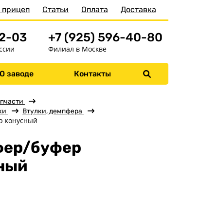
 прицеп
Статьи
Оплата
Доставка
52-03
+7 (925) 596-40-80
ссии
Филиал в Москве
Меню
О заводе
Контакты
Главная
пчасти
Прицепы
ки
Втулки, демпфера
р конусный
Запчасти
Аксессуары
ер/буфер
Детали подвески
ный
Детали кузова
Колёса
Кронштейны, ролики