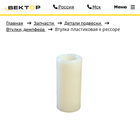
Россия
Мск
Меню
Главная
Запчасти
Детали подвески
Фильтр
Втулка пластиковая к рессоре
Втулки, демпфера
Меню
Главная
Прицепы
Запчасти
Аксессуары
Детали подвески
Детали кузова
Колёса
Кронштейны, ролики
Сопряжение с автомобилем
Оптика, электрика