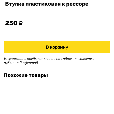
Втулка пластиковая к рессоре
Тенты
Другое
250
Хоз. товары
Дилеры
О заводе
Контакты
В корзину
Тюнинг прицепов
Получить прицеп
Информация, представленная на сайте, не является
публичной офертой
Статьи
Оплата
Похожие товары
Доставка