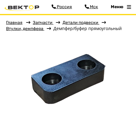
Россия
Мск
Меню
Главная
Запчасти
Детали подвески
Фильтр
Демпфер/буфер прямоугольный
Втулки, демпфера
Меню
Главная
Прицепы
Запчасти
Аксессуары
Детали подвески
Детали кузова
Колёса
Кронштейны, ролики
Сопряжение с автомобилем
Оптика, электрика