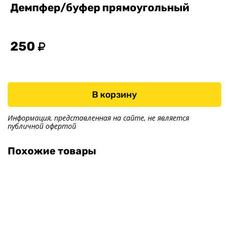
Демпфер/буфер прямоугольный
Тенты
Другое
250
Хоз. товары
Дилеры
О заводе
Контакты
В корзину
Тюнинг прицепов
Получить прицеп
Информация, представленная на сайте, не является
публичной офертой
Статьи
Оплата
Похожие товары
Доставка